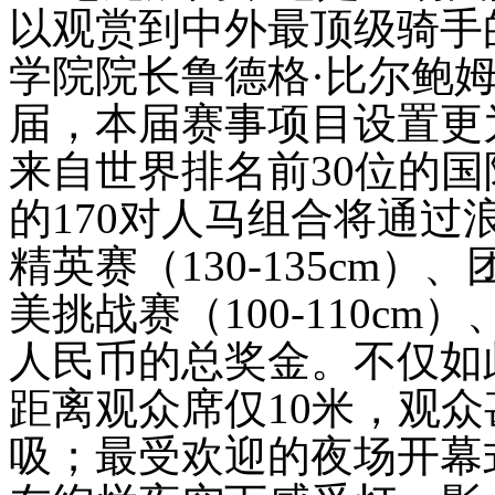
以观赏到中外最顶级骑手
学院院长鲁德格
·
比尔鲍
届，本届赛事项目设置更
来自世界排名前
30
位的国
的
170
对人马组合将通过
精英赛（
130-135cm
）、
美挑战赛（
100-110cm
）
人民币的总奖金。不仅如
距离观众席仅
10
米，观众
吸；最受欢迎的夜场开幕