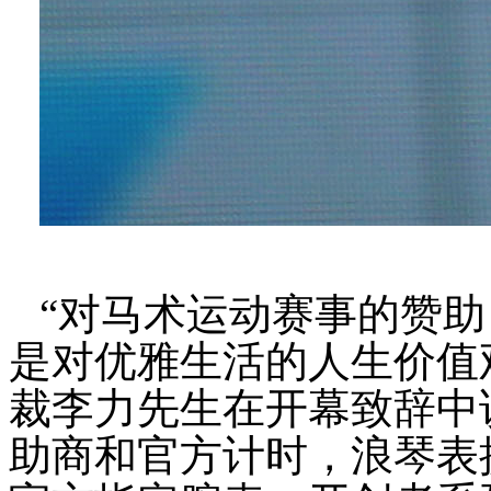
“对马术运动赛事的赞
是对优雅生活的人生价值
裁李力先生在开幕致辞中
助商和官方计时，浪琴表