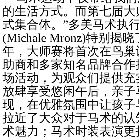
的生活方式。而第七届大
式集合体。”多美马术执
(Michale Mronz)
特别揭晓
年，大师赛将首次在鸟巢
助商和多家知名品牌合作
场活动，为观众们提供充
放肆享受悠闲午后，亲子
现，在优雅氛围中让孩子
拉近了大众对于马术的认
术魅力；马术时装表演更