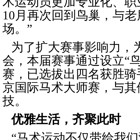
术运动员更加专业化、职
10
月再次回到鸟巢，与老
场。”
为了扩大赛事影响力，
会，本届赛事通过设立“
赛，已选拔出四名获胜骑
京国际马术大师赛，与其
技。
优雅生活，齐聚此时
“马术运动不仅带给我